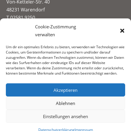
Von-Ketteler-Str. 40
48231 Warendorf
T 02581 9250
info@paul-spiegel-berufskolleg.eu
Cookie-Zustimmung
verwalten
Impressum
Um dir ein optimales Erlebnis zu bieten, verwenden wir Technologien wie
Datenschutzerklärung
Cookies, um Geräteinformationen zu speichern und/oder darauf
Informationen zur Datenerhebung
zuzugreifen. Wenn du diesen Technologien zustimmst, können wir Daten
wie das Surfverhalten oder eindeutige IDs auf dieser Website
Fachbereiche:
verarbeiten. Wenn du deine Zustimmung nicht erteilst oder zurückziehst,
können bestimmte Merkmale und Funktionen beeinträchtigt werden.
Akzeptieren
Ablehnen
Einstellungen ansehen
Datenschutzerklärung
Impressum