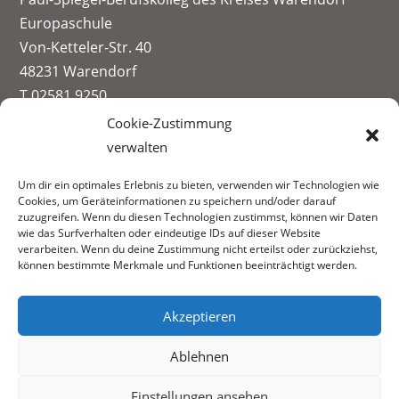
Europaschule
Von-Ketteler-Str. 40
48231 Warendorf
T 02581 9250
info@paul-spiegel-berufskolleg.eu
Cookie-Zustimmung
verwalten
Impressum
Um dir ein optimales Erlebnis zu bieten, verwenden wir Technologien wie
Datenschutzerklärung
Cookies, um Geräteinformationen zu speichern und/oder darauf
Informationen zur Datenerhebung
zuzugreifen. Wenn du diesen Technologien zustimmst, können wir Daten
wie das Surfverhalten oder eindeutige IDs auf dieser Website
Fachbereiche:
verarbeiten. Wenn du deine Zustimmung nicht erteilst oder zurückziehst,
können bestimmte Merkmale und Funktionen beeinträchtigt werden.
Akzeptieren
Ablehnen
Einstellungen ansehen