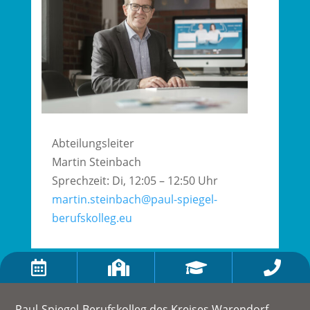
Abteilungsleiter
Martin Steinbach
Sprechzeit: Di, 12:05 – 12:50 Uhr
martin.steinbach@paul-spiegel-
berufskolleg.eu




Paul-Spiegel-Berufskolleg des Kreises Warendorf