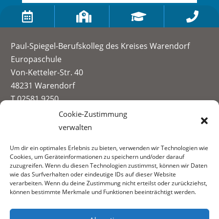




Paul-Spiegel-Berufskolleg des Kreises Warendorf
Europaschule
Von-Ketteler-Str. 40
48231 Warendorf
T 02581 9250
info@paul-spiegel-berufskolleg.eu
Cookie-Zustimmung
verwalten
Impressum
Um dir ein optimales Erlebnis zu bieten, verwenden wir Technologien wie
Datenschutzerklärung
Cookies, um Geräteinformationen zu speichern und/oder darauf
Informationen zur Datenerhebung
zuzugreifen. Wenn du diesen Technologien zustimmst, können wir Daten
wie das Surfverhalten oder eindeutige IDs auf dieser Website
Fachbereiche:
verarbeiten. Wenn du deine Zustimmung nicht erteilst oder zurückziehst,
können bestimmte Merkmale und Funktionen beeinträchtigt werden.