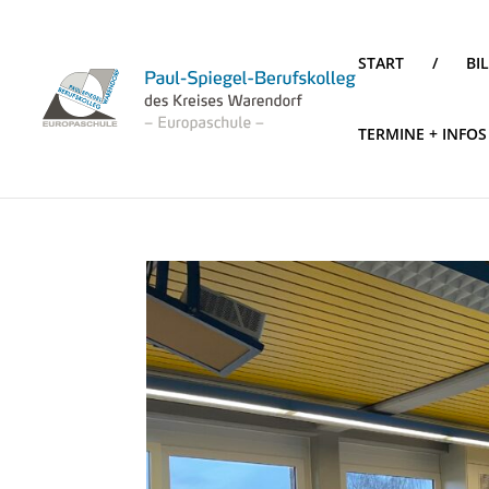
START
/
BI
TERMINE + INFOS