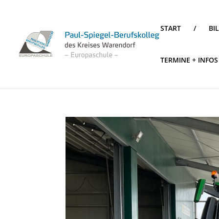
START
/
BI
TERMINE + INFOS