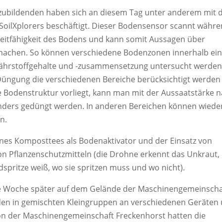
zubildenden haben sich an diesem Tag unter anderem mit 
 SoilXplorers beschäftigt. Dieser Bodensensor scannt währ
 Leitfähigkeit des Bodens und kann somit Aussagen über
 machen. So können verschiedene Bodenzonen innerhalb ei
e Nährstoffgehalte und -zusammensetzung untersucht werden
üngung die verschiedenen Bereiche berücksichtigt werden
te Bodenstruktur vorliegt, kann man mit der Aussaatstärke 
nders gedüngt werden. In anderen Bereichen können wied
n.
nes Komposttees als Bodenaktivator und der Einsatz von
von Pflanzenschutzmitteln (die Drohne erkennt das Unkraut,
ldspritze weiß, wo sie spritzen muss und wo nicht).
e Woche später auf dem Gelände der Maschinengemeinscha
nden in gemischten Kleingruppen an verschiedenen Geräten
on der Maschinengemeinschaft Freckenhorst hatten die