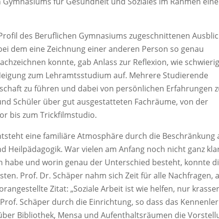
en Gymnasiums für Gesundheit und Soziales im Rahmen eine
 Profil des Beruflichen Gymnasiums zugeschnittenen Ausblic
l, bei dem eine Zeichnung einer anderen Person so genau
achzeichnen konnte, gab Anlass zur Reflexion, wie schwierig
e Neigung zum Lehramtsstudium auf. Mehrere Studierende
chschaft zu führen und dabei von persönlichen Erfahrungen 
 und Schüler über gut ausgestatteten Fachräume, von der
r bis zum Trickfilmstudio.
ntsteht eine familiäre Atmosphäre durch die Beschränkung 
nd Heilpädagogik. War vielen am Anfang noch nicht ganz klar
n habe und worin genau der Unterschied besteht, konnte d
sten. Prof. Dr. Schäper nahm sich Zeit für alle Nachfragen, 
ngestellte Zitat: „Soziale Arbeit ist wie helfen, nur krasser
 Prof. Schäper durch die Einrichtung, so dass das Kennenle
ber Bibliothek, Mensa und Aufenthaltsräumen die Vorstell