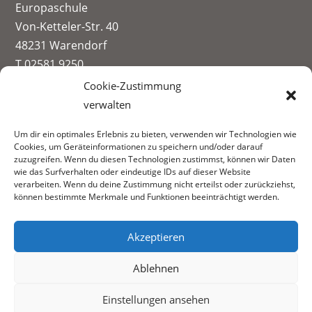
Europaschule
Von-Ketteler-Str. 40
48231 Warendorf
T 02581 9250
info@paul-spiegel-berufskolleg.eu
Cookie-Zustimmung
verwalten
Impressum
Um dir ein optimales Erlebnis zu bieten, verwenden wir Technologien wie
Datenschutzerklärung
Cookies, um Geräteinformationen zu speichern und/oder darauf
Informationen zur Datenerhebung
zuzugreifen. Wenn du diesen Technologien zustimmst, können wir Daten
wie das Surfverhalten oder eindeutige IDs auf dieser Website
Fachbereiche:
verarbeiten. Wenn du deine Zustimmung nicht erteilst oder zurückziehst,
können bestimmte Merkmale und Funktionen beeinträchtigt werden.
Akzeptieren
Ablehnen
Einstellungen ansehen