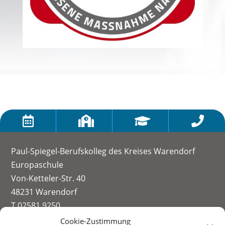




Paul-Spiegel-Berufskolleg des Kreises Warendorf
Europaschule
Von-Ketteler-Str. 40
48231 Warendorf
T 02581 9250
info@paul-spiegel-berufskolleg.eu
Cookie-Zustimmung