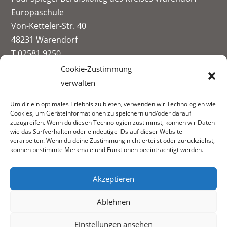
Europaschule
Von-Ketteler-Str. 40
48231 Warendorf
T 02581 9250
info@paul-spiegel-berufskolleg.eu
Cookie-Zustimmung
verwalten
Impressum
Um dir ein optimales Erlebnis zu bieten, verwenden wir Technologien wie
Datenschutzerklärung
Cookies, um Geräteinformationen zu speichern und/oder darauf
Informationen zur Datenerhebung
zuzugreifen. Wenn du diesen Technologien zustimmst, können wir Daten
wie das Surfverhalten oder eindeutige IDs auf dieser Website
Fachbereiche:
verarbeiten. Wenn du deine Zustimmung nicht erteilst oder zurückziehst,
können bestimmte Merkmale und Funktionen beeinträchtigt werden.
Akzeptieren
Ablehnen
Einstellungen ansehen