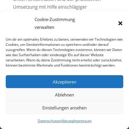
Umsetzung mit Hilfe einschlägiger
Softwarelösungen in den PC-Räumen des
Cookie-Zustimmung
Berufskollegs.
verwalten
Zu Beginn ihrer Berufsausbildung erhielten die
Um dir ein optimales Erlebnis zu bieten, verwenden wir Technologien wie
Schülerinnen und Schüler des ersten
Cookies, um Geräteinformationen zu speichern und/oder darauf
Ausbildungsjahres einen weitreichenden
zuzugreifen. Wenn du diesen Technologien zustimmst, können wir Daten
wie das Surfverhalten oder eindeutige IDs auf dieser Website
Einblick in die Grundlagen der
verarbeiten. Wenn du deine Zustimmung nicht erteilst oder zurückziehst,
Finanzbuchhaltung (Fibu) durch die „Fibu-
können bestimmte Merkmale und Funktionen beeinträchtigt werden.
Praxistage“. Dabei erarbeiteten sich die
Auszubildenden anhand von zwei fiktiven
Akzeptieren
Mandantenfällen die Übersetzung von
Ablehnen
betrieblichen Geschäftsvorfällen in
Buchungssätze der „doppelten Buchführung“.
Einstellungen ansehen
Die Dokumentation erfolgte jedoch nicht nur
papierbasiert, sondern in der Umgebung eines
Datenschutzerklärung
Impressum




Finanzbuchhaltungsprogramms, mit dem