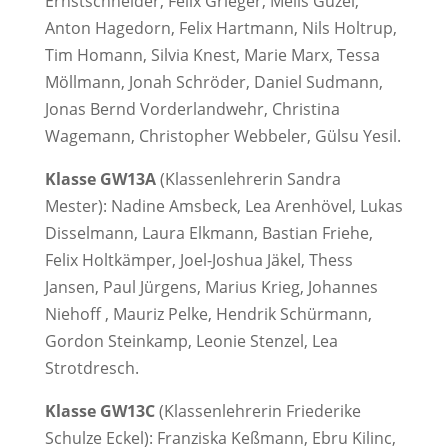
Ernstschneider, Felix Grieger, Melis Güzel,
Anton Hagedorn, Felix Hartmann, Nils Holtrup,
Tim Homann, Silvia Knest, Marie Marx, Tessa
Möllmann, Jonah Schröder, Daniel Sudmann,
Jonas Bernd Vorderlandwehr, Christina
Wagemann, Christopher Webbeler, Gülsu Yesil.
Klasse GW13A
(Klassenlehrerin Sandra
Mester): Nadine Amsbeck, Lea Arenhövel, Lukas
Disselmann, Laura Elkmann, Bastian Friehe,
Felix Holtkämper, Joel-Joshua Jäkel, Thess
Jansen, Paul Jürgens, Marius Krieg, Johannes
Niehoff , Mauriz Pelke, Hendrik Schürmann,
Gordon Steinkamp, Leonie Stenzel, Lea
Strotdresch.
Klasse GW13C
(Klassenlehrerin Friederike
Schulze Eckel): Franziska Keßmann, Ebru Kilinc,