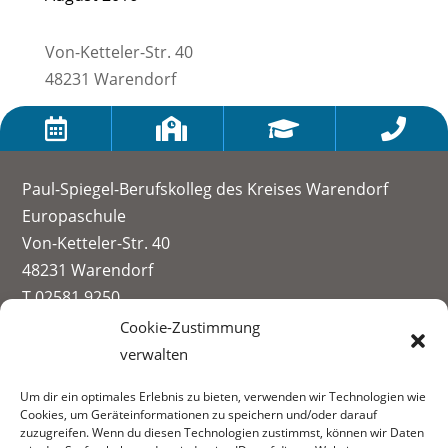
Von-Ketteler-Str. 40
48231 Warendorf




Paul-Spiegel-Berufskolleg des Kreises Warendorf
Europaschule
Von-Ketteler-Str. 40
48231 Warendorf
T 02581 9250
info@paul-spiegel-berufskolleg.eu
Cookie-Zustimmung
verwalten
Impressum
Um dir ein optimales Erlebnis zu bieten, verwenden wir Technologien wie
Datenschutzerklärung
Cookies, um Geräteinformationen zu speichern und/oder darauf
Informationen zur Datenerhebung
zuzugreifen. Wenn du diesen Technologien zustimmst, können wir Daten