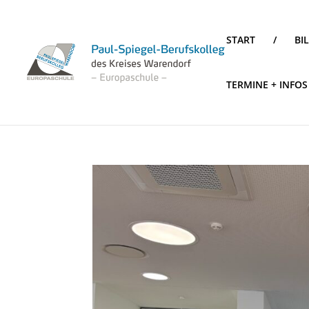
START
/
BI
TERMINE + INFOS