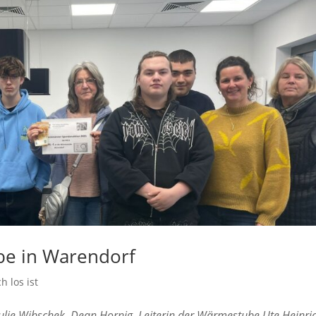
be in Warendorf
h los ist
ulie Wibschek, Dean Hornig, Leiterin der Wärmestube Ute Heinri