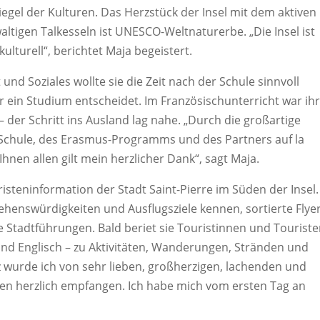
egel der Kulturen. Das Herzstück der Insel mit dem aktiven
altigen Talkesseln ist UNESCO-Weltnaturerbe. „Die Insel ist
kulturell“, berichtet Maja begeistert.
nd Soziales wollte sie die Zeit nach der Schule sinnvoll
er ein Studium entscheidet. Im Französischunterricht war ih
 der Schritt ins Ausland lag nahe. „Durch die großartige
Schule, des Erasmus-Programms und des Partners auf la
nen allen gilt mein herzlicher Dank“, sagt Maja.
risteninformation der Stadt Saint-Pierre im Süden der Insel.
Sehenswürdigkeiten und Ausflugsziele kennen, sortierte Flyer
e Stadtführungen. Bald beriet sie Touristinnen und Tourist
und Englisch – zu Aktivitäten, Wanderungen, Stränden und
 wurde ich von sehr lieben, großherzigen, lachenden und
en herzlich empfangen. Ich habe mich vom ersten Tag an