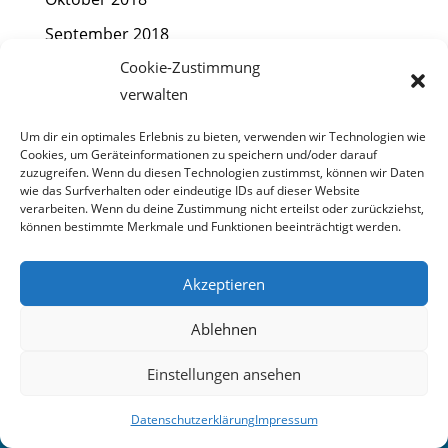
September 2018
Cookie-Zustimmung
August 2018
verwalten
Juli 2018
Juni 2018
Um dir ein optimales Erlebnis zu bieten, verwenden wir Technologien wie
Cookies, um Geräteinformationen zu speichern und/oder darauf
Mai 2018
zuzugreifen. Wenn du diesen Technologien zustimmst, können wir Daten
wie das Surfverhalten oder eindeutige IDs auf dieser Website
April 2018
verarbeiten. Wenn du deine Zustimmung nicht erteilst oder zurückziehst,
können bestimmte Merkmale und Funktionen beeinträchtigt werden.
März 2018
Februar 2018
Akzeptieren
Januar 2018
Ablehnen
Dezember 2017
Einstellungen ansehen
November 2017
Oktober 2017
Datenschutzerklärung
Impressum



