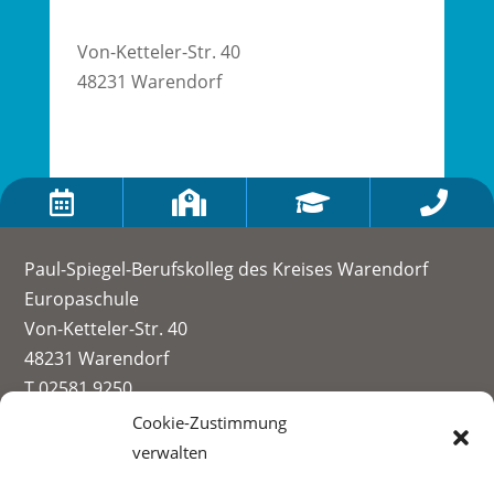
Von-Ketteler-Str. 40
48231 Warendorf




Paul-Spiegel-Berufskolleg des Kreises Warendorf
Europaschule
Von-Ketteler-Str. 40
48231 Warendorf
T 02581 9250
info@paul-spiegel-berufskolleg.eu
Cookie-Zustimmung
verwalten
Impressum