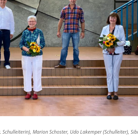
v. Schulleiterin), Marion Schoster, Udo Lakemper (Schulleiter), Sibi