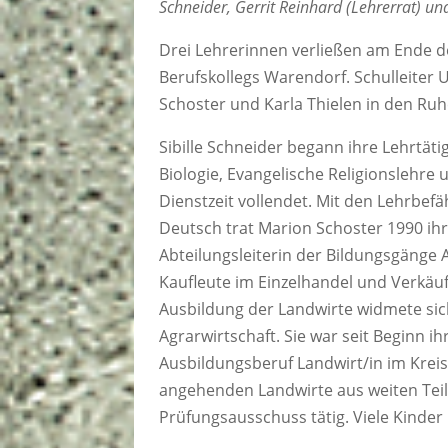
Schneider, Gerrit Reinhard (Lehrerrat) un
Drei Lehrerinnen verließen am Ende d
Berufskollegs Warendorf. Schulleiter 
Schoster und Karla Thielen in den Ru
Sibille Schneider begann ihre Lehrtät
Biologie, Evangelische Religionslehre 
Dienstzeit vollendet. Mit den Lehrbef
Deutsch trat Marion Schoster 1990 ihr
Abteilungsleiterin der Bildungsgänge
Kaufleute im Einzelhandel und Verkäufe
Ausbildung der Landwirte widmete sich
Agrarwirtschaft. Sie war seit Beginn i
Ausbildungsberuf Landwirt/in im Kreis
angehenden Landwirte aus weiten Teil
Prüfungsausschuss tätig. Viele Kinder 