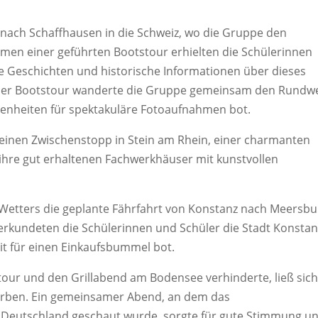
g nach Schaffhausen in die Schweiz, wo die Gruppe den
men einer geführten Bootstour erhielten die Schülerinnen
 Geschichten und historische Informationen über dieses
der Bootstour wanderte die Gruppe gemeinsam den Rundw
egenheiten für spektakuläre Fotoaufnahmen bot.
inen Zwischenstopp in Stein am Rhein, einer charmanten
r ihre gut erhaltenen Fachwerkhäuser mit kunstvollen
n Wetters die geplante Fährfahrt von Konstanz nach Meersbu
 erkundeten die Schülerinnen und Schüler die Stadt Konstan
it für einen Einkaufsbummel bot.
our und den Grillabend am Bodensee verhinderte, ließ sic
derben. Ein gemeinsamer Abend, an dem das
n Deutschland geschaut wurde, sorgte für gute Stimmung u