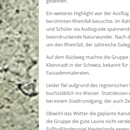
gedeihen.
Ein weiteres Highlight war der Ausflu
berühmten Rheinfall besuchte. Im Rah
und Schüler via Audioguide spannende
beeindruckende Naturwunder. Nach 
um den Rheinfall, der zahlreiche Gel
Auf dem Rückweg machte die Gruppe e
Kleinstadt in der Schweiz, bekannt fü
Fassadenmalereien.
Leider fiel aufgrund des regnerische
buchstäblich ins Wasser. Stattdessen
bei einem Stadtrundgang, der auch Ze
Obwohl das Wetter die geplante Kanut
die Gruppe die gute Laune nicht ver
Fußballländerspiel Niederlande gege