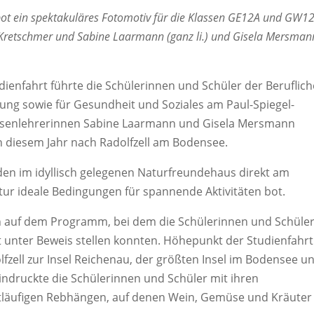
bot ein spektakuläres Fotomotiv für die Klassen GE12A und GW1
Kretschmer und Sabine Laarmann (ganz li.) und Gisela Mersman
udienfahrt führte die Schülerinnen und Schüler der Beruflic
ung sowie für Gesundheit und Soziales am Paul-Spiegel-
assenlehrerinnen Sabine Laarmann und Gisela Mersmann
n diesem Jahr nach Radolfzell am Bodensee.
en im idyllisch gelegenen Naturfreundehaus direkt am
tur ideale Bedingungen für spannende Aktivitäten bot.
n auf dem Programm, bei dem die Schülerinnen und Schüle
t unter Beweis stellen konnten. Höhepunkt der Studienfahrt
fzell zur Insel Reichenau, der größten Insel im Bodensee u
indruckte die Schülerinnen und Schüler mit ihren
tläufigen Rebhängen, auf denen Wein, Gemüse und Kräuter