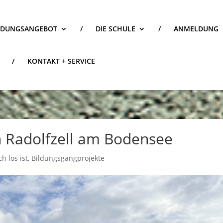
LDUNGSANGEBOT
/
DIE SCHULE
/
ANMELDUNG
/
KONTAKT + SERVICE
n Radolfzell am Bodensee
h los ist
,
Bildungsgangprojekte