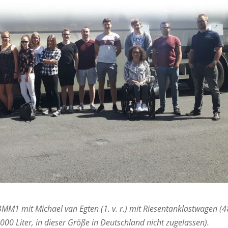
BMM1 mit Michael van Egten (1. v. r.) mit Riesentanklastwagen (4
0 Liter, in dieser Größe in Deutschland nicht zugelassen).