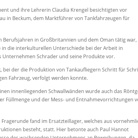
t und ihre Lehrerin Claudia Krengel besichtigten vor
au in Beckum, dem Marktführer von Tankfahrzeugen für
en Berufsjahren in Großbritannien und dem Oman tätig war,
 in die interkulturellen Unterschiede bei der Arbeit in
as Unternehmen Schrader und seine Produkte vor.
 bei der die Produktion von Tankaufliegern Schritt für Schri
gen Fahrzeug, verfolgt werden konnte.
einen innenliegenden Schwallwänden wurde auch das Rönt
der Füllmenge und der Mess- und Entnahmevorrichtungen v
Fragerunde fand im Ersatzteillager, welches aus vornehmli
uktionen besteht, statt. Hier betonte auch Paul Hannot
nteresse des wachsenden Unternehmens an Bewerbungen, da