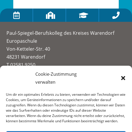




Paul-Spiegel-Berufskolleg des Kreises Warendorf
Europaschule
Von-Ketteler-Str. 40
48231 Warendorf
T 02581 9250
info@paul-spiegel-berufskolleg.eu
Cookie-Zustimmung
verwalten
Impressum
Um dir ein optimales Erlebnis zu bieten, verwenden wir Technologien wie
Datenschutzerklärung
Cookies, um Geräteinformationen zu speichern und/oder darauf
Informationen zur Datenerhebung
zuzugreifen. Wenn du diesen Technologien zustimmst, können wir Daten
wie das Surfverhalten oder eindeutige IDs auf dieser Website
Fachbereiche:
verarbeiten. Wenn du deine Zustimmung nicht erteilst oder zurückziehst,
können bestimmte Merkmale und Funktionen beeinträchtigt werden.