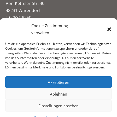
Von-Ketteler-Str. 40
48231 Warendorf
T 02581 9250
info@paul-spiegel-berufskolleg.eu
Cookie-Zustimmung
verwalten
Impressum
Um dir ein optimales Erlebnis zu bieten, verwenden wir Technologien wie
Datenschutzerklärung
Cookies, um Geräteinformationen zu speichern und/oder darauf
Informationen zur Datenerhebung
zuzugreifen. Wenn du diesen Technologien zustimmst, können wir Daten
wie das Surfverhalten oder eindeutige IDs auf dieser Website
Fachbereiche:
verarbeiten. Wenn du deine Zustimmung nicht erteilst oder zurückziehst,
können bestimmte Merkmale und Funktionen beeinträchtigt werden.
Akzeptieren
Ablehnen
Einstellungen ansehen