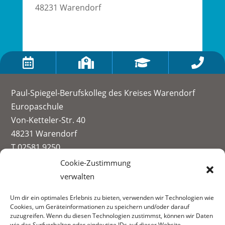
48231 Warendorf




Paul-Spiegel-Berufskolleg des Kreises Warendorf
Europaschule
Von-Ketteler-Str. 40
48231 Warendorf
T 02581 9250
info@paul-spiegel-berufskolleg.eu
Cookie-Zustimmung
verwalten
Impressum
Um dir ein optimales Erlebnis zu bieten, verwenden wir Technologien wie
Datenschutzerklärung
Cookies, um Geräteinformationen zu speichern und/oder darauf
Informationen zur Datenerhebung
zuzugreifen. Wenn du diesen Technologien zustimmst, können wir Daten
wie das Surfverhalten oder eindeutige IDs auf dieser Website