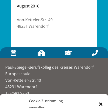
August 2016
Von-Ketteler-Str. 40
48231 Warendorf




Paul-Spiegel-Berufskolleg des Kreises Warendorf
Europaschule
Von-Ketteler-Str. 40
48231 Warendorf
T 02581 9250
info@paul-spiegel-berufskolleg.eu
Cookie-Zustimmung
verwalten