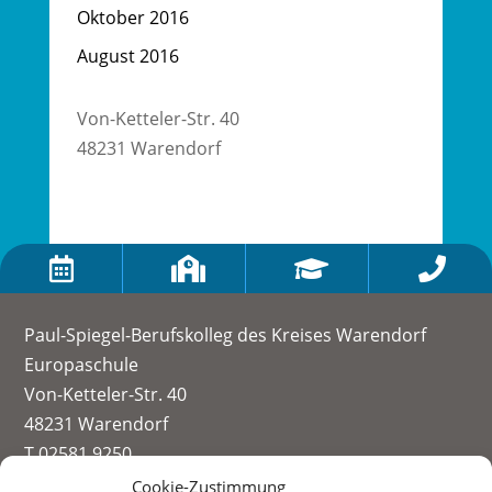
Oktober 2016
August 2016
Von-Ketteler-Str. 40
48231 Warendorf




Paul-Spiegel-Berufskolleg des Kreises Warendorf
Europaschule
Von-Ketteler-Str. 40
48231 Warendorf
T 02581 9250
info@paul-spiegel-berufskolleg.eu
Cookie-Zustimmung