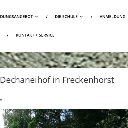
LDUNGSANGEBOT
/
DIE SCHULE
/
ANMELDUNG
/
KONTAKT + SERVICE
echaneihof in Freckenhorst
te