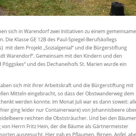
en sich in Warendorf zwei Initiativen zu einem gemeinsam
. Die Klasse GE 12B des Paul-Spiegel-Berufskollegs
 mit dem Projekt „Sozialgenial“ und die Bürgerstiftung
tadt Warendorf“. Gemeinsam mit den Kindern und den
d Pöggskes“ und des Dechaneihofs St. Marien wurde ein
ben sich mit ihrer Arbeitskraft und die Bürgerstiftung mit
ellen Mitteln eingebracht, so dass der Obstwanderweg dem
henkt werden konnte. Im Monat Juli war es dann soweit: all
hier ging leider nur Containerware) von Johannisbeere übe
eidelbeere reichten die Obststräucher. Und bei den Bäume
 von Herrn Fritz Hein, der die Bäume als Gärtnermeister
sorten ausgesucht. Hier gab es Pflaumen, Birnen, Apfel, ab