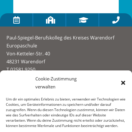




Paul-Spiegel-Berufskolleg des Kreises Warendorf
Europaschule
Von-Ketteler-Str. 40
48231 Warendorf
T 02581 9250
info@paul-spiegel-berufskolleg.eu
Cookie-Zustimmung
verwalten
Impressum
Um dir ein optimales Erlebnis zu bieten, verwenden wir Technologien wie
Datenschutzerklärung
Cookies, um Geräteinformationen zu speichern und/oder darauf
Informationen zur Datenerhebung
zuzugreifen. Wenn du diesen Technologien zustimmst, können wir Daten
wie das Surfverhalten oder eindeutige IDs auf dieser Website
Fachbereiche:
verarbeiten. Wenn du deine Zustimmung nicht erteilst oder zurückziehst,
können bestimmte Merkmale und Funktionen beeinträchtigt werden.