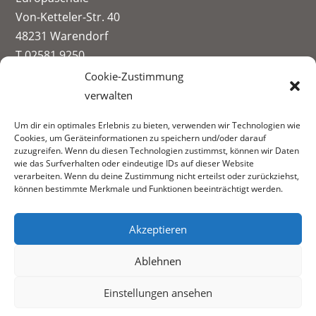
Von-Ketteler-Str. 40
48231 Warendorf
T 02581 9250
info@paul-spiegel-berufskolleg.eu
Cookie-Zustimmung
verwalten
Impressum
Um dir ein optimales Erlebnis zu bieten, verwenden wir Technologien wie
Datenschutzerklärung
Cookies, um Geräteinformationen zu speichern und/oder darauf
Informationen zur Datenerhebung
zuzugreifen. Wenn du diesen Technologien zustimmst, können wir Daten
wie das Surfverhalten oder eindeutige IDs auf dieser Website
Fachbereiche:
verarbeiten. Wenn du deine Zustimmung nicht erteilst oder zurückziehst,
können bestimmte Merkmale und Funktionen beeinträchtigt werden.
Akzeptieren
Ablehnen
Einstellungen ansehen