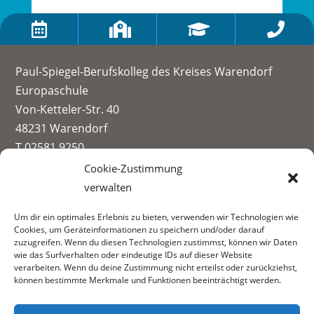




Paul-Spiegel-Berufskolleg des Kreises Warendorf
Europaschule
Von-Ketteler-Str. 40
48231 Warendorf
T 02581 9250
info@paul-spiegel-berufskolleg.eu
Cookie-Zustimmung
verwalten
Impressum
Um dir ein optimales Erlebnis zu bieten, verwenden wir Technologien wie
Datenschutzerklärung
Cookies, um Geräteinformationen zu speichern und/oder darauf
Informationen zur Datenerhebung
zuzugreifen. Wenn du diesen Technologien zustimmst, können wir Daten
wie das Surfverhalten oder eindeutige IDs auf dieser Website
Fachbereiche:
verarbeiten. Wenn du deine Zustimmung nicht erteilst oder zurückziehst,
können bestimmte Merkmale und Funktionen beeinträchtigt werden.