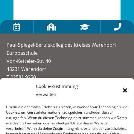




Paul-Spiegel-Berufskolleg des Kreises Warendorf
Europaschule
Von-Ketteler-Str. 40
48231 Warendorf
T 02581 9250
info@paul-spiegel-berufskolleg.eu
Cookie-Zustimmung
verwalten
Impressum
Um dir ein optimales Erlebnis zu bieten, verwenden wir Technologien wie
Datenschutzerklärung
Cookies, um Geräteinformationen zu speichern und/oder darauf
Informationen zur Datenerhebung
zuzugreifen. Wenn du diesen Technologien zustimmst, können wir Daten
wie das Surfverhalten oder eindeutige IDs auf dieser Website
Fachbereiche:
verarbeiten. Wenn du deine Zustimmung nicht erteilst oder zurückziehst,
können bestimmte Merkmale und Funktionen beeinträchtigt werden.