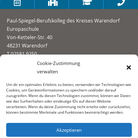




Paul-Spiegel-Berufskolleg des Kreises Warendorf
Europaschule
Von-Ketteler-Str. 40
48231 Warendorf
T 02581 9250
info@paul-spiegel-berufskolleg.eu
Cookie-Zustimmung
verwalten
Impressum
Um dir ein optimales Erlebnis zu bieten, verwenden wir Technologien wie
Datenschutzerklärung
Cookies, um Geräteinformationen zu speichern und/oder darauf
Informationen zur Datenerhebung
zuzugreifen. Wenn du diesen Technologien zustimmst, können wir Daten
wie das Surfverhalten oder eindeutige IDs auf dieser Website
Fachbereiche:
verarbeiten. Wenn du deine Zustimmung nicht erteilst oder zurückziehst,
können bestimmte Merkmale und Funktionen beeinträchtigt werden.
Akzeptieren