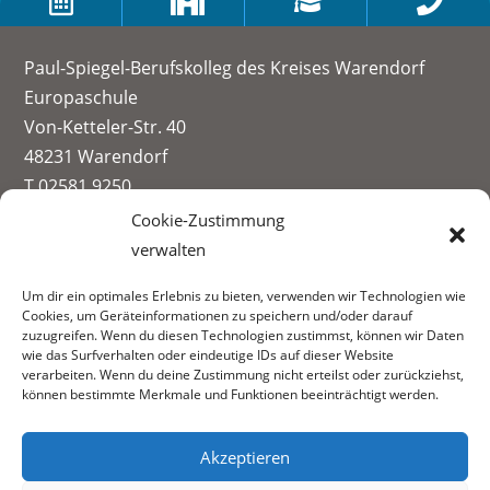




Paul-Spiegel-Berufskolleg des Kreises Warendorf
Europaschule
Von-Ketteler-Str. 40
48231 Warendorf
T 02581 9250
info@paul-spiegel-berufskolleg.eu
Cookie-Zustimmung
verwalten
Impressum
Um dir ein optimales Erlebnis zu bieten, verwenden wir Technologien wie
Datenschutzerklärung
Cookies, um Geräteinformationen zu speichern und/oder darauf
Informationen zur Datenerhebung
zuzugreifen. Wenn du diesen Technologien zustimmst, können wir Daten
wie das Surfverhalten oder eindeutige IDs auf dieser Website
Fachbereiche:
verarbeiten. Wenn du deine Zustimmung nicht erteilst oder zurückziehst,
können bestimmte Merkmale und Funktionen beeinträchtigt werden.
Akzeptieren