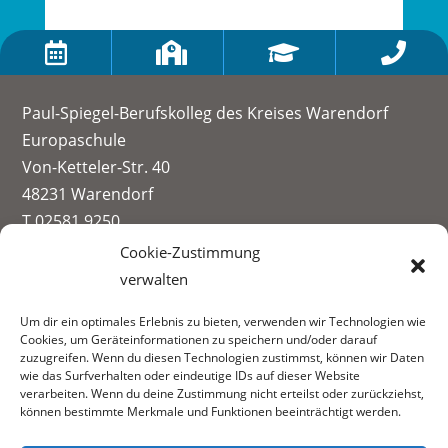




Paul-Spiegel-Berufskolleg des Kreises Warendorf
Europaschule
Von-Ketteler-Str. 40
48231 Warendorf
T 02581 9250
info@paul-spiegel-berufskolleg.eu
Cookie-Zustimmung
verwalten
Impressum
Um dir ein optimales Erlebnis zu bieten, verwenden wir Technologien wie
Datenschutzerklärung
Cookies, um Geräteinformationen zu speichern und/oder darauf
Informationen zur Datenerhebung
zuzugreifen. Wenn du diesen Technologien zustimmst, können wir Daten
wie das Surfverhalten oder eindeutige IDs auf dieser Website
Fachbereiche:
verarbeiten. Wenn du deine Zustimmung nicht erteilst oder zurückziehst,
können bestimmte Merkmale und Funktionen beeinträchtigt werden.