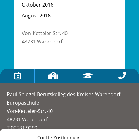
Oktober 2016
August 2016
Von-Ketteler-Str. 40
48231 Warendorf




Paul-Spiegel-Berufskolleg des Kreises Warendorf
Europaschule
Von-Ketteler-Str. 40
48231 Warendorf
T 02581 9250
info@paul-spiegel-berufskolleg.eu
Cookie-Zustimmung