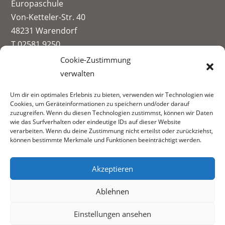
Europaschule
Von-Ketteler-Str. 40
48231 Warendorf
T 02581 9250
info@paul-spiegel-berufskolleg.eu
Cookie-Zustimmung
verwalten
Impressum
Um dir ein optimales Erlebnis zu bieten, verwenden wir Technologien wie
Datenschutzerklärung
Cookies, um Geräteinformationen zu speichern und/oder darauf
Informationen zur Datenerhebung
zuzugreifen. Wenn du diesen Technologien zustimmst, können wir Daten
wie das Surfverhalten oder eindeutige IDs auf dieser Website
Fachbereiche:
verarbeiten. Wenn du deine Zustimmung nicht erteilst oder zurückziehst,
können bestimmte Merkmale und Funktionen beeinträchtigt werden.
Akzeptieren
Ablehnen
Einstellungen ansehen