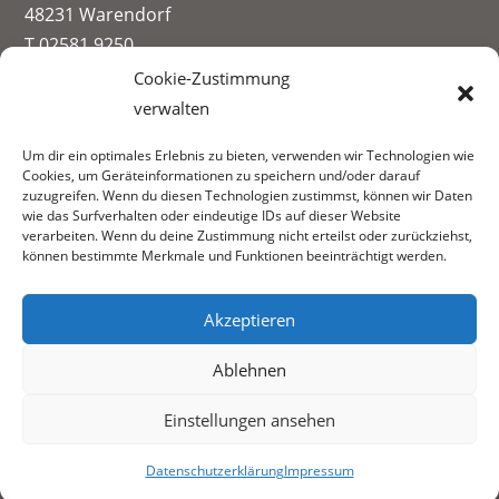
48231 Warendorf
T 02581 9250
info@paul-spiegel-berufskolleg.eu
Cookie-Zustimmung
verwalten
Impressum
Um dir ein optimales Erlebnis zu bieten, verwenden wir Technologien wie
Datenschutzerklärung
Cookies, um Geräteinformationen zu speichern und/oder darauf
Informationen zur Datenerhebung
zuzugreifen. Wenn du diesen Technologien zustimmst, können wir Daten
wie das Surfverhalten oder eindeutige IDs auf dieser Website
Fachbereiche:
verarbeiten. Wenn du deine Zustimmung nicht erteilst oder zurückziehst,
können bestimmte Merkmale und Funktionen beeinträchtigt werden.
Akzeptieren
Ablehnen
Einstellungen ansehen
Datenschutzerklärung
Impressum