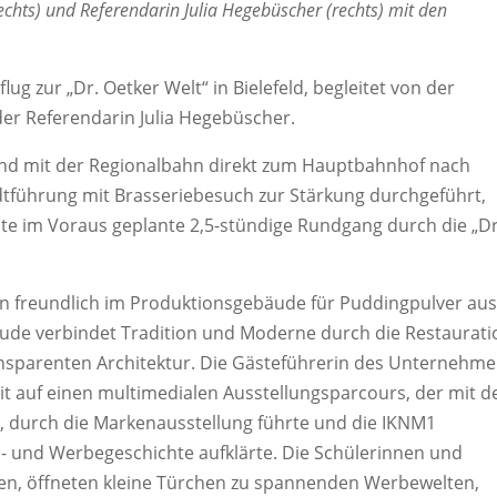
echts) und Referendarin Julia Hegebüscher (rechts) mit den
g zur „Dr. Oetker Welt“ in Bielefeld, begleitet von der
der Referendarin Julia Hegebüscher.
nd mit der Regionalbahn direkt zum Hauptbahnhof nach
adtführung mit Brasseriebesuch zur Stärkung durchgeführt,
te im Voraus geplante 2,5-stündige Rundgang durch die „Dr
n freundlich im Produktionsgebäude für Puddingpulver au
de verbindet Tradition und Moderne durch die Restaurati
ansparenten Architektur. Die Gästeführerin des Unternehm
t auf einen multimedialen Ausstellungsparcours, der mit d
, durch die Markenausstellung führte und die IKNM1
s- und Werbegeschichte aufklärte. Die Schülerinnen und
n, öffneten kleine Türchen zu spannenden Werbewelten,