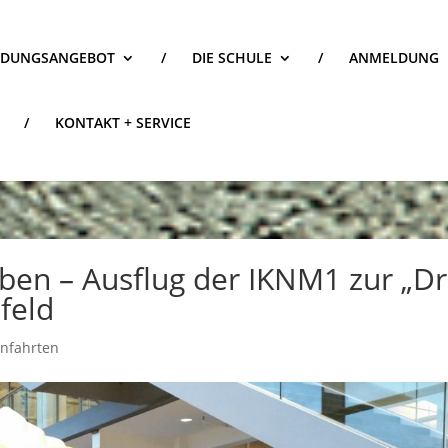
LDUNGSANGEBOT
/
DIE SCHULE
/
ANMELDUNG
/
KONTAKT + SERVICE
eben – Ausflug der IKNM1 zur „Dr
feld
enfahrten