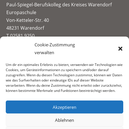
Paul-Spiegel-Berufskolleg des Kreises Warendorf
Europaschule
Von-Ketteler-Str. 40
48231 Warendorf
T 02581 9250
info@paul-spiegel-berufskolleg.eu
Cookie-Zustimmung
verwalten
Impressum
Um dir ein optimales Erlebnis zu bieten, verwenden wir Technologien wie
Datenschutzerklärung
Cookies, um Geräteinformationen zu speichern und/oder darauf
Informationen zur Datenerhebung
zuzugreifen. Wenn du diesen Technologien zustimmst, können wir Daten
wie das Surfverhalten oder eindeutige IDs auf dieser Website
Fachbereiche:
verarbeiten. Wenn du deine Zustimmung nicht erteilst oder zurückziehst,
können bestimmte Merkmale und Funktionen beeinträchtigt werden.
Akzeptieren
Ablehnen