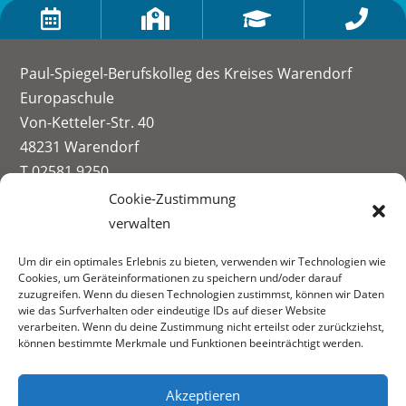




Paul-Spiegel-Berufskolleg des Kreises Warendorf
Europaschule
Von-Ketteler-Str. 40
48231 Warendorf
T 02581 9250
info@paul-spiegel-berufskolleg.eu
Cookie-Zustimmung
verwalten
Impressum
Um dir ein optimales Erlebnis zu bieten, verwenden wir Technologien wie
Datenschutzerklärung
Cookies, um Geräteinformationen zu speichern und/oder darauf
Informationen zur Datenerhebung
zuzugreifen. Wenn du diesen Technologien zustimmst, können wir Daten
wie das Surfverhalten oder eindeutige IDs auf dieser Website
Fachbereiche:
verarbeiten. Wenn du deine Zustimmung nicht erteilst oder zurückziehst,
können bestimmte Merkmale und Funktionen beeinträchtigt werden.
Akzeptieren