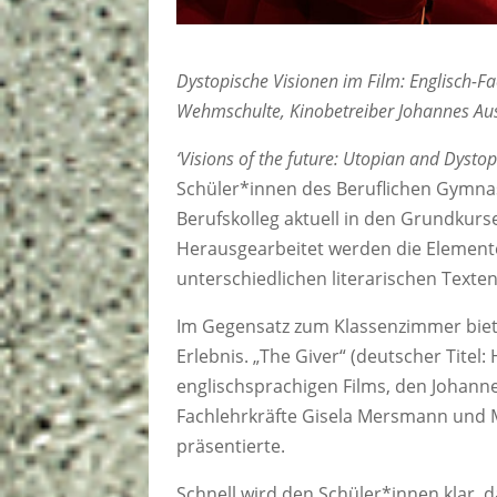
Dystopische Visionen im Film: Englisch-Fac
Wehmschulte, Kinobetreiber Johannes Au
‘Visions of the future: Utopian and Dysto
Schüler*innen des Beruflichen Gymnas
Berufskolleg aktuell in den Grundkur
Herausgearbeitet werden die Elemente
unterschiedlichen literarischen Texten
Im Gegensatz zum Klassenzimmer biete
Erlebnis. „The Giver“ (deutscher Titel:
englischsprachigen Films, den Johanne
Fachlehrkräfte Gisela Mersmann und 
präsentierte.
Schnell wird den Schüler*innen klar, d