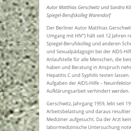
Autor Matthias Gerschwitz und Sandra Kö
Spiegel-Berufskolleg Warendorf
Der Berliner Autor Matthias Gerschwitz
Umgang mit HIV“) hält seit 12 Jahren
Spiegel-Berufskolleg und anderen Schu
und Sexualpädagogin bei der AIDS-Hilf
Anlaufstelle für alle Menschen, die b
haben und Beratung in Anspruch neh
Hepatitis C und Syphilis testen lassen
Aufgaben der AIDS-Hilfe – Neuinfekti
Aufklärungsarbeit verhindert werden.
Gerschwitz, Jahrgang 1959, lebt seit 1
Arbeitsbelastung und daraus resulti
Mediziner aufgesucht. Da der Arzt kei
labormedizinische Untersuchung notwe