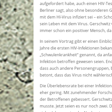
aufgefordert habe, auch einen HIV-Tes
Berliner sagt, also ohne besonderen G
mit dem HI-Virus infiziert sei – ein Sc
sein Leben mit dem Virus. Gerschwitz 
immer schon ein positiver Mensch, da 
In seinem Vortrag gibt er einen Einbli
Jahre die ersten HIV-Infektionen bek
„Schwulenkrankheit“ genannt, da anf
Infektion betroffen gewesen seien. E
dass auch andere Personengruppen, b
betont, dass das Virus nicht wählerisch
Die Überlebensrate bei einer Infektio
eher gering. Mit zunehmender Forsch
der Betroffenen gebessert. Gerschwitz
musste. Jetzt seien es nur noch zwei. 