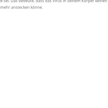
e sei. Das bedeute, dass das Virus in seinem Körper keinen
 mehr anstecken könne.