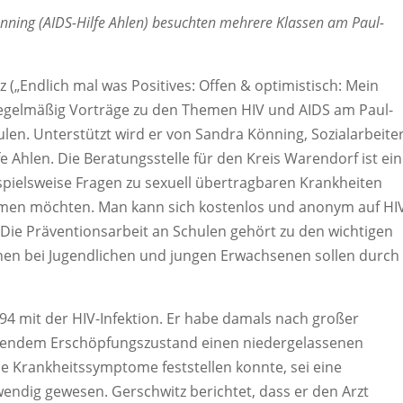
nning (AIDS-Hilfe Ahlen) besuchten mehrere Klassen am Paul-
 („Endlich mal was Positives: Offen & optimistisch: Mein
 regelmäßig Vorträge zu den Themen HIV und AIDS am Paul-
len. Unterstützt wird er von Sandra Könning, Sozialarbeite
e Ahlen. Die Beratungsstelle für den Kreis Warendorf ist ei
eispielsweise Fragen zu sexuell übertragbaren Krankheiten
men möchten. Man kann sich kostenlos und anonym auf HI
. Die Präventionsarbeit an Schulen gehört zu den wichtigen
onen bei Jugendlichen und jungen Erwachsenen sollen durch
994 mit der HIV-Infektion. Er habe damals nach großer
erendem Erschöpfungszustand einen niedergelassenen
ne Krankheitssymptome feststellen konnte, sei eine
ndig gewesen. Gerschwitz berichtet, dass er den Arzt