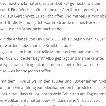
t zu machen. Er hätte dies aus „Daffke“ gemacht, wie der
rund. Eine Woche später habe der Arzt ihm mitgeteilt, dass
hock, laut Gerschwitz. Er spricht offen und mit viel Humor üb
vertritt die Meinung: „Ich war im Grunde meines Herzens
wollte der Körper nicht nachstehen.“
ck in die Anfänge von HIV und AIDS. Als zu Beginn der 1980er
annt wurden, habe man die Krankheit auch
angs vor allem homosexuelle Männer erkennbar von der
nde 1982 wurde der Begriff AIDS geprägt und man erkannte,
eispielsweise Drogenkonsumenten, betroffen waren. Er
 sei – es könne jeden treffen.
n mit dem HI-Virus war in den 1980er und 1990er Jahren noc
ung und Entwicklung von Medikamenten habe sich die Lage
 berichtet, dass er vor Jahren viele Tabletten am Tag nehm
Die Medikamente hätten bewirkt, dass seine Viruslast seit